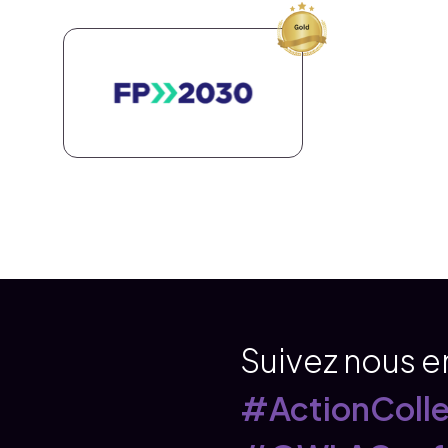
Suivez nous en
#ActionColle