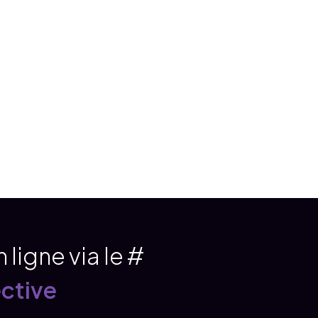
 ligne via le #
ctive